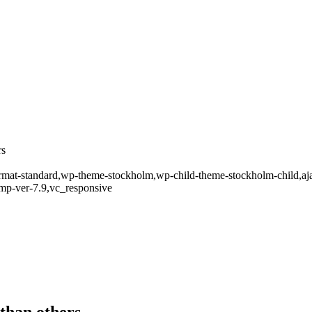
rs
-format-standard,wp-theme-stockholm,wp-child-theme-stockholm-child,aj
omp-ver-7.9,vc_responsive
 than others