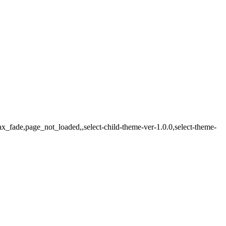
ax_fade,page_not_loaded,,select-child-theme-ver-1.0.0,select-theme-