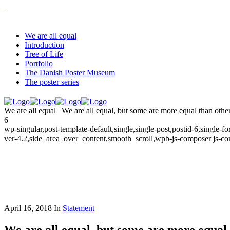
We are all equal
Introduction
Tree of Life
Portfolio
The Danish Poster Museum
The poster series
We are all equal | We are all equal, but some are more equal than othe
6
wp-singular,post-template-default,single,single-post,postid-6,single
ver-4.2,side_area_over_content,smooth_scroll,wpb-js-composer js-c
April 16, 2018
In
Statement
We are all equal, but some are more equal