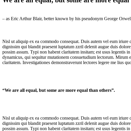
– as Eric Arthur Blair, better known by his pseudonym George Orwell
Nisl ut aliquip ex ea commodo consequat. Duis autem vel eum iriure dolo
dignissim qui blandit praesent luptatum zzril delenit augue duis dolor
possim assum. Typi non habent claritatem insitam; est usus legentis in 
dynamicus, qui sequitur mutationem consuetudium lectorum. Mirum est 
claritatem. Investigationes demonstraverunt lectores legere me lius quo
“We are all equal, but some are more equal than others”.
Nisl ut aliquip ex ea commodo consequat. Duis autem vel eum iriure dolo
dignissim qui blandit praesent luptatum zzril delenit augue duis dolor
possim assum. Typi non habent claritatem insitam; est usus legentis in 